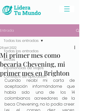
Entrada
Todas las entradas
26 oct 2022
Todas las entradas
Mi primer mes como
Becas
becaria Chevening, mi
Experiencias de Viajes
primer mes en Brighton
Consejos de aplicación
Cuando recibí mi carta de 
aceptación informándome que 
había sido una de los 14 
colombianos acreedores de la 
beca Chevening, no lo podía creer. 
Lei el correo diez veces, 