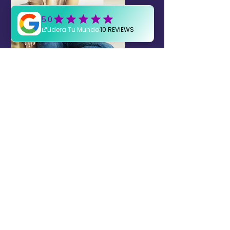
Hola soy
Isabela
En este espacio quiero
contarte más sobre mis
experiencias personales y
académicas en el extranjero,
conectarte con el mundo y
mostrarte nuevas opciones
para que puedas liderar tu
mundo.
Sobre Mí